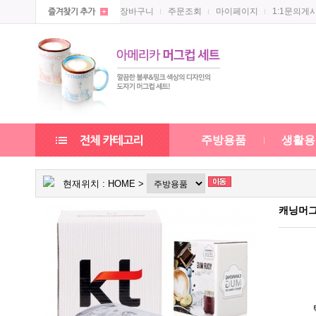
장바구니
주문조회
마이페이지
1:1문의게
주방용품
생활용
현재위치 :
HOME
>
캐닝머그5