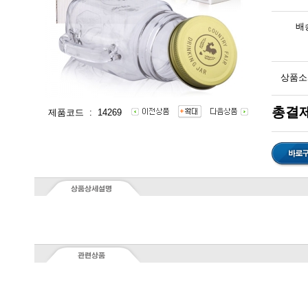
배
상품소
총결제
제품코드 : 14269