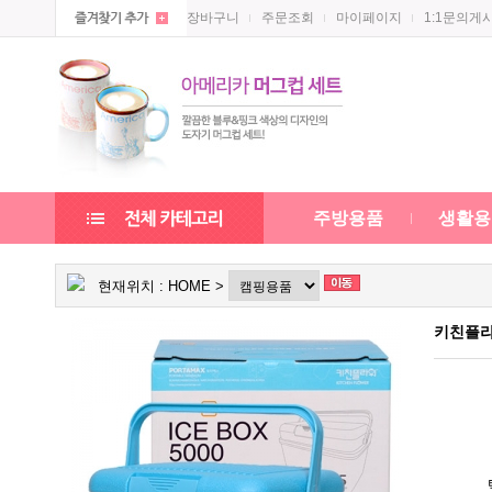
장바구니
주문조회
마이페이지
1:1문의게
주방용품
생활용
현재위치 :
HOME
>
키친플라