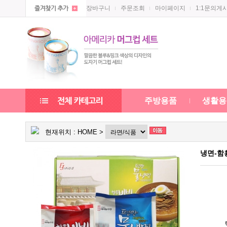
장바구니
주문조회
마이페이지
1:1문의게
주방용품
생활용
현재위치 :
HOME
>
냉면-함