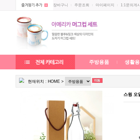
장바구니
주문조회
마이페이지
1:1문의게
주방용품
생활용
현재위치 :
HOME
>
스윙 오일