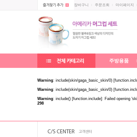
장바구니
주문조회
마이페이지
주방용품
Warning
: include(skin/gaga_basic_skin/0) [
function.inc
Warning
: include(skin/gaga_basic_skin/0) [
function.inc
Warning
: include() [
function.include
]: Failed opening 'sk
298