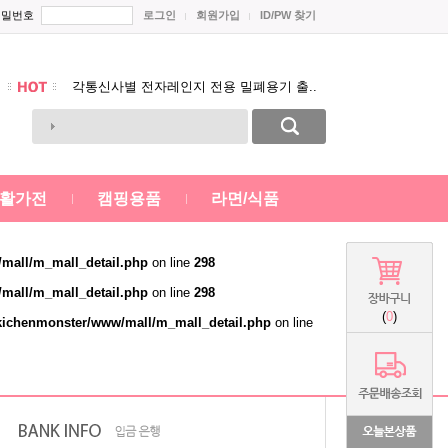
비밀번호
로그인
회원가입
ID/PW 찾기
태산 제품 가격인하 공지~~
스테인레스 냄비 시리즈 새롭게 입고 되었..
각통신사별 전자레인지 전용 밀폐용기 출..
Prev
통신사 주방선물세트 새롭게 입고되었습니..
Next
태산 제품 가격인하 공지~~
스테인레스 냄비 시리즈 새롭게 입고 되었..
활가전
캠핑용품
라면/식품
mall/m_mall_detail.php
on line
298
mall/m_mall_detail.php
on line
298
(
0
)
kichenmonster/www/mall/m_mall_detail.php
on line