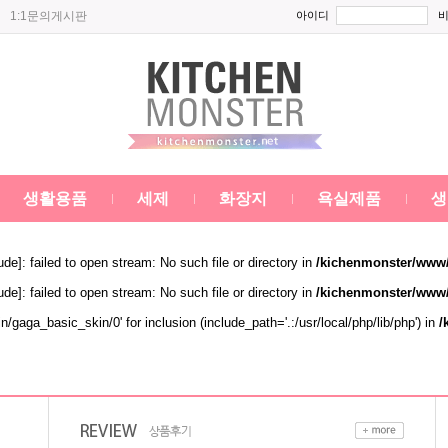
1:1문의게시판
아이디
생활용품
세제
화장지
욕실제품
생
lude
]: failed to open stream: No such file or directory in
/kichenmonster/www/
lude
]: failed to open stream: No such file or directory in
/kichenmonster/www/
in/gaga_basic_skin/0' for inclusion (include_path='.:/usr/local/php/lib/php') in
/