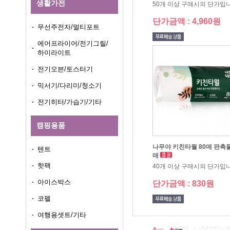
생활가전
50개 이상 구매시의 단가입
단가금액 : 4,960원
무선주전자/멀티포트
하이라이트
전기오븐/토스터기
믹서기/다리미/청소기
전기히터/가습기/기타
캠핑용품
텐트
매
핫팩
40개 이상 구매시의 단가입
아이스박스
단가금액 : 830원
코펠
여행용셋트/기타