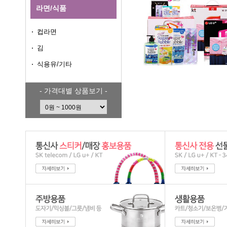
라면/식품
컵라면
김
식용유/기타
- 가격대별 상품보기 -