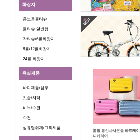
화장지
홍보용물티슈
물티슈 일반형
각티슈/6롤화장지
8롤/12롤화장지
24롤 화장지
욕실제품
바디제품/샴푸
칫솔/치약
비누/수건
수건
섬유탈취제/그외제품
니케리어