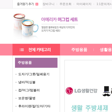
장바구니
주문조회
마이페이지
1:1문의게
주방용품
생활용
주방용품
도자기/그릇/밀폐용기
냄비/믹싱볼
컵/머그/텀블러
보온병/물병
후라이팬/칼/도마/기타