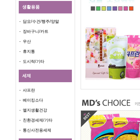
생활용품
담요/수건/행주/양말
장바구니/카트
우산
휴지통
도시락/기타
세제
샤프란
베이킹소다
엘지생활건강
친환경세제/기타
통신사전용세제