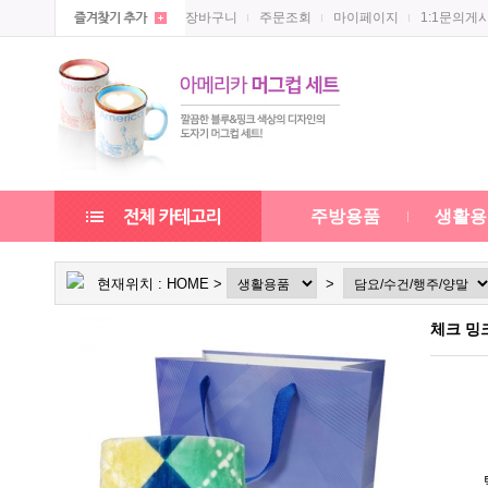
장바구니
주문조회
마이페이지
1:1문의게
주방용품
생활용
현재위치 :
HOME
>
>
체크 밍크