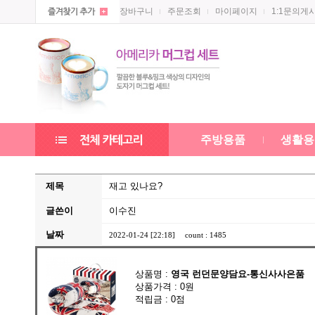
장바구니
주문조회
마이페이지
1:1문의게
주방용품
생활용
제목
재고 있나요?
글쓴이
이수진
날짜
2022-01-24 [22:18]
count : 1485
상품명 :
영국 런던문양담요-통신사사은품
상품가격 : 0원
적립금 : 0점